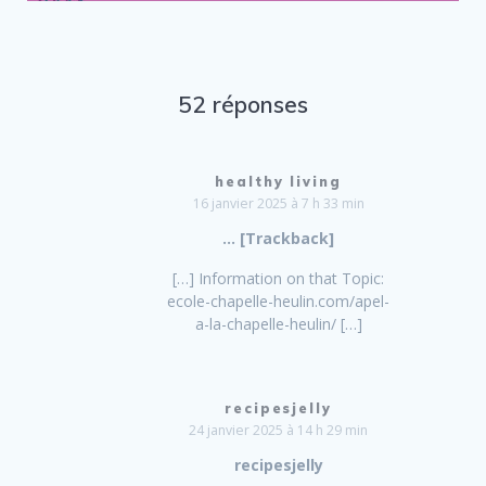
52 réponses
healthy living
16 janvier 2025 à 7 h 33 min
… [Trackback]
[…] Information on that Topic:
ecole-chapelle-heulin.com/apel-
a-la-chapelle-heulin/ […]
recipesjelly
24 janvier 2025 à 14 h 29 min
recipesjelly