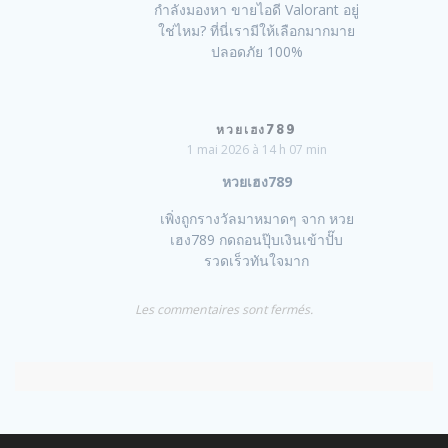
กำลังมองหา ขายไอดี Valorant อยู่
ใช่ไหม? ที่นี่เรามีให้เลือกมากมาย
ปลอดภัย 100%
หวยเฮง789
1 mai 2026 à 14 h 07 min
หวยเฮง789
เพิ่งถูกรางวัลมาหมาดๆ จาก หวย
เฮง789 กดถอนปุ๊บเงินเข้าปั๊บ
รวดเร็วทันใจมาก
Les commentaires sont fermés.