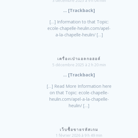
3 décembre 2025 à 9 h 04 min
… [Trackback]
[…] Information to that Topic:
ecole-chapelle-heulin.com/apel-
a-la-chapelle-heulin/ […]
เครื่องเป่าแอลกอฮอล์
5 décembre 2025 à 2 h 20 min
… [Trackback]
[…] Read More Information here
on that Topic: ecole-chapelle-
heulin.com/apel-a-la-chapelle-
heulin/ […]
เว็บซื้อขายรหัสเกม
1 février 2026 à 9 h 49 min