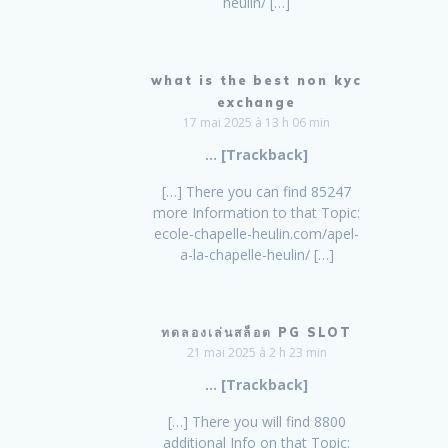
heulin/ […]
what is the best non kyc
exchange
17 mai 2025 à 13 h 06 min
… [Trackback]
[…] There you can find 85247
more Information to that Topic:
ecole-chapelle-heulin.com/apel-
a-la-chapelle-heulin/ […]
ทดลองเล่นสล็อต PG SLOT
21 mai 2025 à 2 h 23 min
… [Trackback]
[…] There you will find 8800
additional Info on that Topic: