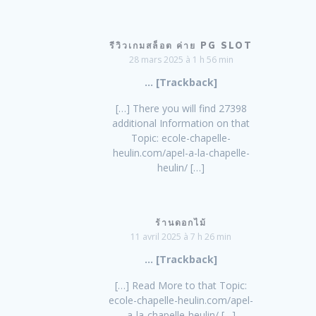
รีวิวเกมสล็อต ค่าย PG SLOT
28 mars 2025 à 1 h 56 min
… [Trackback]
[…] There you will find 27398
additional Information on that
Topic: ecole-chapelle-
heulin.com/apel-a-la-chapelle-
heulin/ […]
ร้านดอกไม้
11 avril 2025 à 7 h 26 min
… [Trackback]
[…] Read More to that Topic:
ecole-chapelle-heulin.com/apel-
a-la-chapelle-heulin/ […]