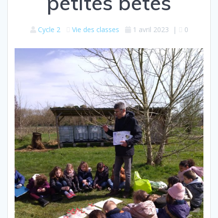
petites bêtes
Cycle 2
Vie des classes
1 avril 2023
|
0